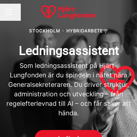
Dela sidan
KARRIÄRMENY
STOCKHOLM
·
HYBRIDARBETE
Ledningsassistent
Som ledningsassistent på Hjärt-
Lungfonden är du spindeln i nätet nära
Generalsekreteraren. Du driver struktur,
administration och utveckling – från
regelefterlevnad till AI – och får saker att
hända.